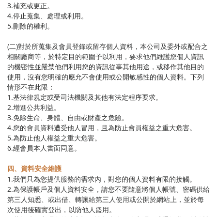
3.補充或更正。
4.停止蒐集、處理或利用。
5.刪除的權利。
(二)對於所蒐集及會員登錄或留存個人資料，本公司及委外或配合之
相關廠商等，於特定目的範圍予以利用，要求他們維護您個人資訊
的機密性並嚴禁他們利用您的資訊從事其他用途，或移作其他目的
使用，沒有您明確的應允不會使用或公開敏感性的個人資料。下列
情形不在此限：
1.基法律規定或受司法機關及其他有法定程序要求。
2.增進公共利益。
3.免除生命、身體、自由或財產之危險。
4.您的會員資料遭受他人冒用，且為防止會員權益之重大危害。
5.為防止他人權益之重大危害。
6.經會員本人書面同意。
四、資料安全維護
1.我們只為您提供服務的需求內，對您的個人資料有限的接觸。
2.為保護帳戶及個人資料安全，請您不要隨意將個人帳號、密碼供給
第三人知悉、或出借、轉讓給第三人使用或公開於網站上，並於每
次使用後確實登出，以防他人盜用。