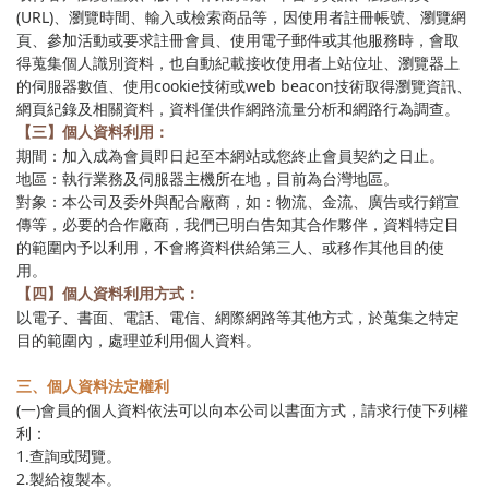
(URL)、瀏覽時間、輸入或檢索商品等，因使用者註冊帳號、瀏覽網
頁、參加活動或要求註冊會員、使用電子郵件或其他服務時，會取
得蒐集個人識別資料，也自動紀載接收使用者上站位址、瀏覽器上
的伺服器數值、使用cookie技術或web beacon技術取得瀏覽資訊、
網頁紀錄及相關資料，資料僅供作網路流量分析和網路行為調查。
【三】個人資料利用：
期間：加入成為會員即日起至本網站或您終止會員契約之日止。
地區：執行業務及伺服器主機所在地，目前為台灣地區。
對象：本公司及委外與配合廠商，如：物流、金流、廣告或行銷宣
傳等，必要的合作廠商，我們已明白告知其合作夥伴，資料特定目
的範圍內予以利用，不會將資料供給第三人、或移作其他目的使
用。
【四】個人資料利用方式：
以電子、書面、電話、電信、網際網路等其他方式，於蒐集之特定
目的範圍內，處理並利用個人資料。
三、個人資料法定權利
(一)會員的個人資料依法可以向本公司以書面方式，請求行使下列權
利：
1.查詢或閱覽。
2.製給複製本。