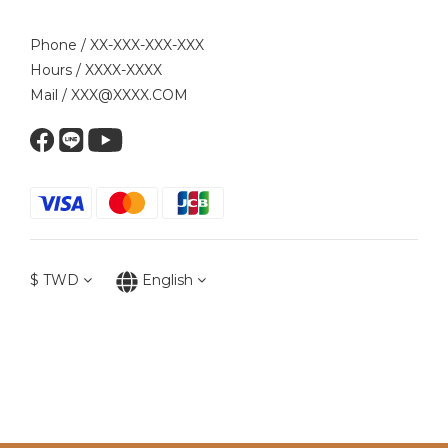
Phone / XX-XXX-XXX-XXX
Hours / XXXX-XXXX
Mail / XXX@XXXX.COM
$
TWD
English
2024 © FENG SHENG YUAN FOOD CO.LTD. ALL RIGHTS RESERVED.
豐升原食品股份有限公司 TAX ID : 12713860