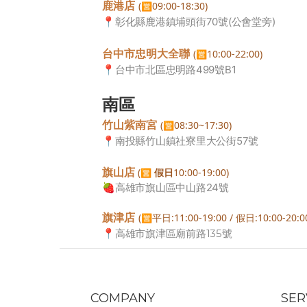
鹿港店
(
09:00-18:30)
🈺
📍
彰化縣鹿港鎮埔頭街70號(公會堂旁)
台中市忠明大全聯
(
10:00-22:00)
🈺
📍
台中市北區忠明路499號B1
南區
竹山紫南宮
(
08:30~17:30)
🈺
📍
南投縣竹山鎮社寮里大公街57號
旗山店
(
假日
10:00-19:00
)
🈺
🍓
高雄市旗山區中山路24號
旗津店
(
平日:11:00-19:00 / 假日:10:00-20:0
🈺
📍
高雄市旗津區廟前路135號
COMPANY
SER