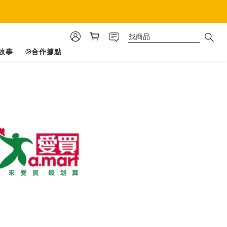
故事
⧁合作據點