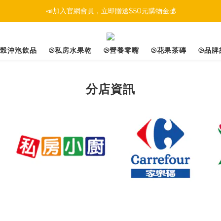
📣加入官網會員，立即贈送$50元購物金💰
多榖沖泡飲品
⧁私房水果乾
⧁營養零嘴
⧁花果茶磚
⧁品牌
分店資訊