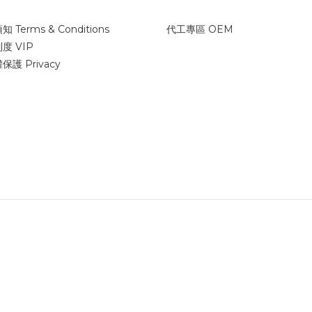
 Terms & Conditions
代工專區 OEM
度 VIP
護 Privacy
2024 © FENG SHENG YUAN FOOD CO.LTD. ALL RIGHTS RESERVED.