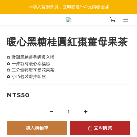
📣加入官網會員，立即贈送$50元購物金💰
暖心黑糖桂圓紅棗薑母果茶
✿ 微甜黑糖薑香暖暖入喉
✿ 一沖就有暖心幸福感
✿ 三分鐘輕鬆享受花果茶
✿ 小巧包裝即沖即飲
NT$50
加入購物車
立即購買