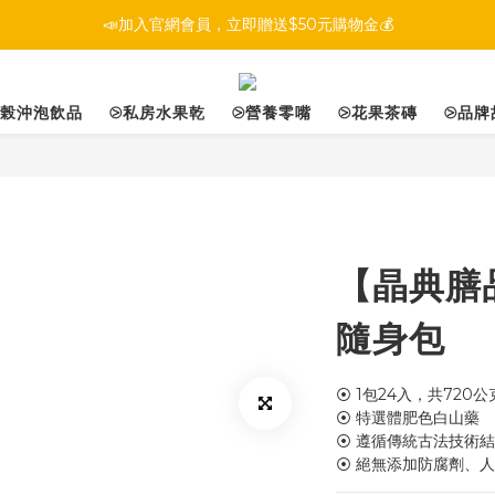
📣加入官網會員，立即贈送$50元購物金💰
多榖沖泡飲品
⧁私房水果乾
⧁營養零嘴
⧁花果茶磚
⧁品牌
【晶典膳
隨身包
⦿ 1包24入，共720公
⦿ 特選體肥色白山藥
⦿ 遵循傳統古法技術
⦿ 絕無添加防腐劑、