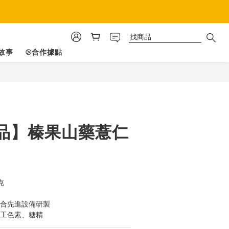
故事
⧁合作據點
立即購買
品】榛果山藥薏仁
克
結合先進設備研製
人工色素、糖精